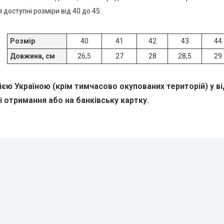
доступні розміри від 40 до 45:
Розмір
40
41
42
43
44
Довжина, см
26,5
27
28
28,5
29
ією Україною (крім тимчасово окупованих територій) у в
і отримання або на банківську картку.