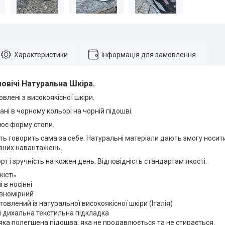
Характеристики
Інформація для замовлення
овічі Натуральна Шкіра.
овлені з високоякісної шкіри.
ані в чорному кольорі на чорній підошві.
рює форму стопи.
ть говорить сама за себе. Натуральні матеріали дають змогу носит
ивних навантажень.
т і зручність на кожен день. Відповідність стандартам якості.
кість
 в носінні
овномірний
товлений із натуральної високоякісної шкіри (Італія)
 дихальна текстильна підкладка
яка полегшена підошва, яка не продавлюється та не стирається.