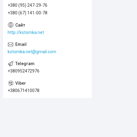
+380 (95) 247-29-76
+380 (67) 141-00-78
http://kotomka.net
kotomka.net@gmail.com
+380952472976
+380671410078