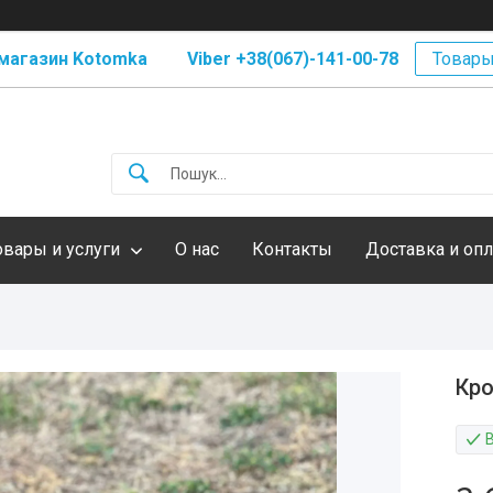
магазин Kotomka Viber +38(067)-141-00-78
Товары
овары и услуги
О нас
Контакты
Доставка и опл
Кро