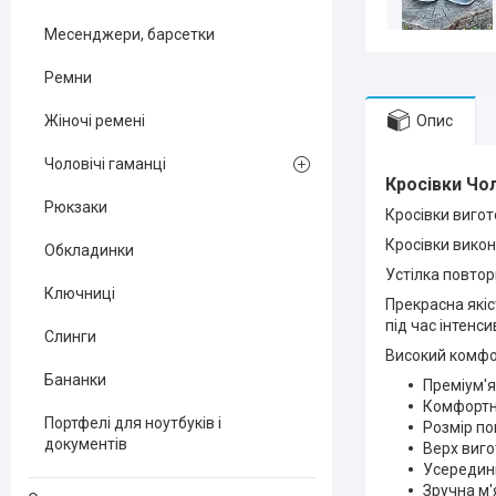
Месенджери, барсетки
Ремни
Опис
Жіночі ремені
Чоловічі гаманці
Кросівки Чол
Рюкзаки
Кросівки вигот
Кросівки викон
Обкладинки
Устілка повто
Ключниці
Прекрасна якіс
під час інтенс
Слинги
Високий комфор
Бананки
Преміум'я
Комфортні
Портфелі для ноутбуків і
Розмір п
документів
Верх виго
Усередині
Зручна м'