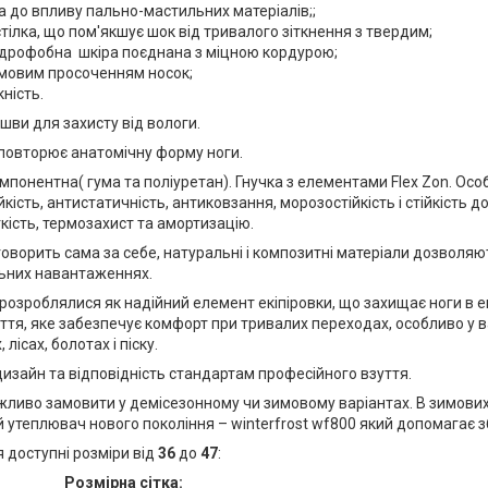
ка до впливу пально-мастильних матеріалів;;
стілка, що пом'якшує шок від тривалого зіткнення з твердим;
гідрофобна шкіра поєднана з міцною кордурою;
умовим просоченням носок;
ність.
шви для захисту від вологи.
 повторює анатомічну форму ноги.
понентна( гума та поліуретан). Гнучка з елементами Flex Zon. Ос
кість, антистатичність, антиковзання, морозостійкість і стійкість д
кість, термозахист та амортизацію.
говорить сама за себе, натуральні і композитні матеріали дозволяют
ьних навантаженнях.
 розроблялися як надійний елемент екіпіровки, що захищає ноги в 
ття, яке забезпечує комфорт при тривалих переходах, особливо у 
 лісах, болотах і піску.
изайн та відповідність стандартам професійного взуття.
жливо замовити у
демісезонному
чи
зимовому варіантах. В зимови
утеплювач нового покоління – winterfrost wf800 який допомагає з
 доступні розміри від
36
до
47
:
Розмірна сітка: