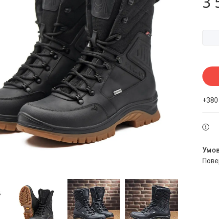
3 
+380
пов