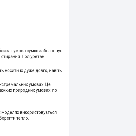
облива гумова суміш забезпечує
о стирання. Поліуретан
ь носити їх дуже довго, навіть
екстремальних умовах. Це
важких природних умовах: по
х моделях використовується
берегти тепло.