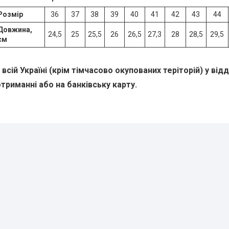
Розмір
36
37
38
39
40
41
42
43
44
Довжина,
24,5
25
25,5
26
26,5
27,3
28
28,5
29,5
см
всій Україні (крім тімчасово окупованих теріторій) у від
триманні або на банківську карту.