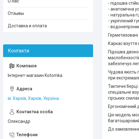
О нас
- підошва стій
- анатомічна у
Отзывы
- натуральна 
- укріплений г
Доставка и оплата
- водонепроник
Герметизовані 
Каркас взуття
Підошва двоком
маслобензостій
забезпечує лег
Чудова якість 
Інтернет-магазин Kotomka
при екстремал
Тактичні берці
спеціальне взу
гірських схилах,
м. Харків, Харків, Україна
Ергономічний д
Цю модель мо
багатошаровий 
Олександр
До замовлення