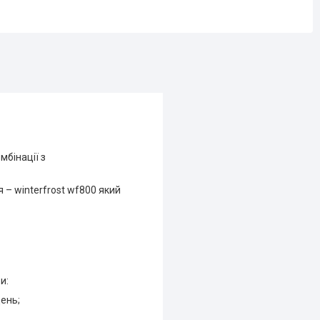
мбінації з
– winterfrost wf800 який
и:
щень;