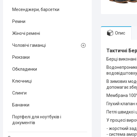
Месенджери, барсетки
Ремни
Опис
Жіночі ремені
Чоловічі гаманці
Тактичні
Бер
Рюкзаки
Берці виконані
Водонепроникні
Обкладинки
водовідштовху
Ключниці
В зимових мод
допомагає збе
Слинги
Мембрана 100% 
Глухий клапан 
Бананки
Петлі швидкої 
Портфелі для ноутбуків і
У процесі виро
документів
- жорсткий зад
- система амор