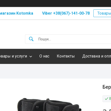
магазин Kotomka Viber +38(067)-141-00-78
Товары
овары и услуги
О нас
Контакты
Доставка и опл
Бер