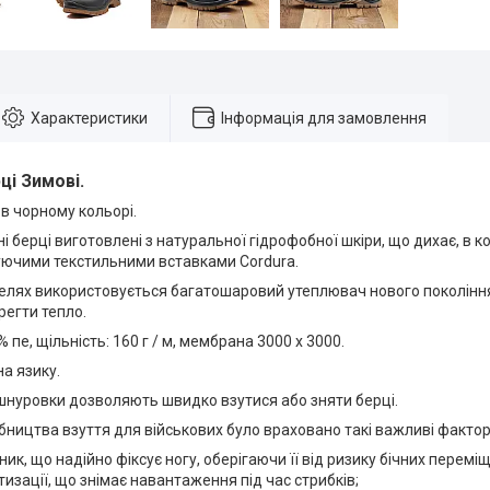
Характеристики
Інформація для замовлення
ці Зимові
.
 в чорному кольорі.
 берці виготовлені з натуральної гідрофобної шкіри, що дихає, в ко
ючими текстильними вставками Cordura.
елях використовується багатошаровий утеплювач нового покоління 
регти тепло.
пе, щільність: 160 г / м, мембрана 3000 х 3000.
на язику.
шнуровки дозволяють швидко взутися або зняти берці.
бництва взуття для військових було враховано такі важливі фактор
ник, що надійно фіксує ногу, оберігаючи її від ризику бічних перемі
тизації, що знімає навантаження під час стрибків;