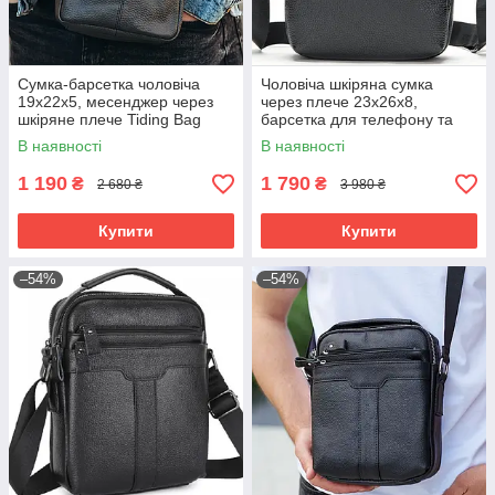
Сумка-барсетка чоловіча
Чоловіча шкіряна сумка
19х22х5, месенджер через
через плече 23х26х8,
шкіряне плече Tiding Bag
барсетка для телефону та
BON6165 чорний
документів Tiding Bag 711511
В наявності
В наявності
чорна
1 190
1 790
₴
₴
2 680 ₴
3 980 ₴
Купити
Купити
–54%
–54%