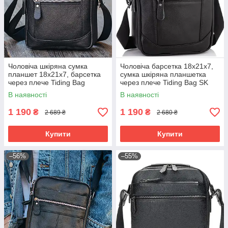
Чоловіча шкіряна сумка
Чоловіча барсетка 18х21х7,
планшет 18х21х7, барсетка
сумка шкіряна планшетка
через плече Tiding Bag
через плече Tiding Bag SK
LA3314-1BL чорна
N5386 чорна
В наявності
В наявності
1 190
1 190
₴
₴
2 689 ₴
2 680 ₴
Купити
Купити
–56%
–55%