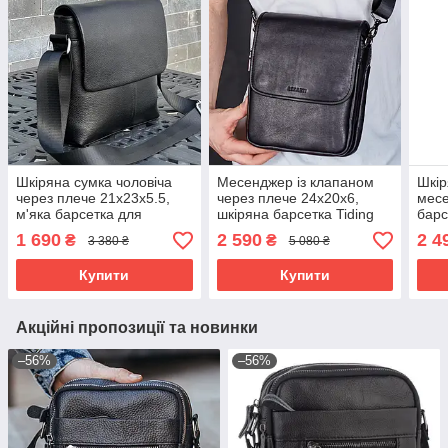
Шкіряна сумка чоловіча
Месенджер із клапаном
Шкір
через плече 21х23х5.5,
через плече 24х20х6,
месе
м'яка барсетка для
шкіряна барсетка Tiding
барс
гаджетів Tiding Bag 12977
Bag TD-20033 чорна
Tidi
1 690
2 590
2 4
₴
₴
3 380 ₴
5 080 ₴
чорна
чор
Купити
Купити
Акційні пропозиції та новинки
–56%
–56%