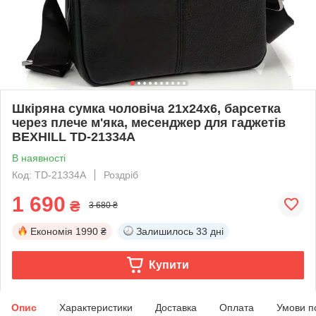
Шкіряна сумка чоловіча 21х24х6, барсетка
через плече м'яка, месенджер для гаджетів
BEXHILL TD-21334A
В наявності
Код: TD-21334A
Роздріб
1 690
₴
3 680 ₴
Економія
1990 ₴
Залишилось
33 дні
Купити
Опис
Характеристики
Доставка
Оплата
Умови п