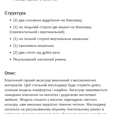
Структура
(2) два основних відділення на блискавці;
(1) на лицьовій стороні дві кишені на блискавці
(горизонтальний і вертикальний);
(1) на
тильній стороні вертикальна кишенька
;
(1) прихована кишенька;
(2) два слоти під дрібні речі;
Регульований наплічний ремінь.
Опис:
Класичний гарний аксесуар виконаний з високоякісних
матеріалів. Цей стильний месенджер буде служити довго,
оскільки модель комфортна і надійна. Аксесуар закривається
накидним клапаном на магнітах і додатково металевої
змійкою. Модель пошита з якісною підкладкою світлого
кольору, шви виконані акуратно темною ниткою. Месенджер
носиться на регульованому міцному текстильному реміні зі
шкіряною смужкою знімного типу. Аксесуар можна носити на