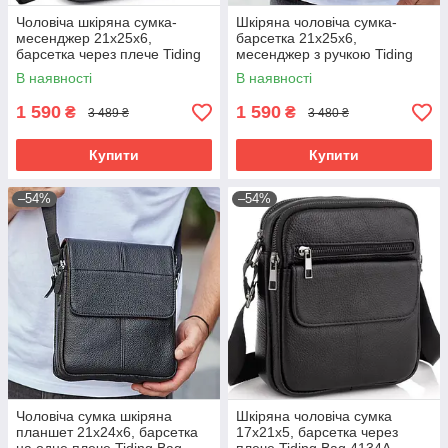
Чоловіча шкіряна сумка-
Шкіряна чоловіча сумка-
месенджер 21х25х6,
барсетка 21х25х6,
барсетка через плече Tiding
месенджер з ручкою Tiding
Bag A25-3278A Чорна
Bag 73957 чорна
В наявності
В наявності
1 590
1 590
₴
₴
3 489 ₴
3 480 ₴
Купити
Купити
–54%
–54%
Чоловіча сумка шкіряна
Шкіряна чоловіча сумка
планшет 21х24х6, барсетка
17х21х5, барсетка через