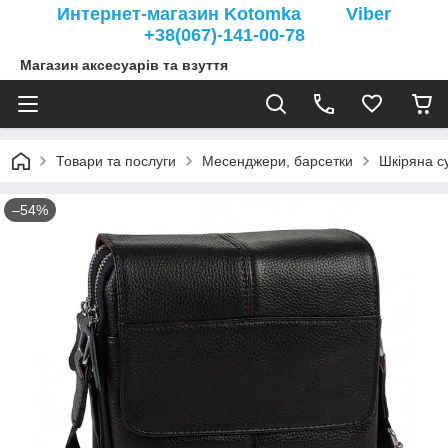
Интернет-магазин Kotomka Viber
+38(067)-141-00-78
Магазин аксесуарів та взуття
Товари та послуги
Месенджери, барсетки
Шкіряна с
–54%