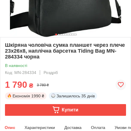
Шкіряна чоловіча сумка планшет через плече
23х26х8, наплічна барсетка Tiding Bag MN-
284334 чорна
В наявності
Код: MN-284334
Роздріб
1 790
₴
3 780 ₴
Економія
1990 ₴
Залишилось
35 днів
Купити
Опис
Характеристики
Доставка
Оплата
Умови п