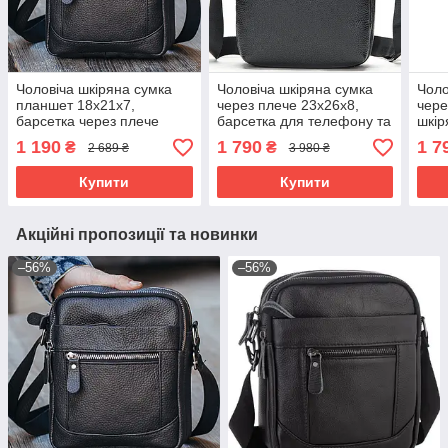
Чоловіча шкіряна сумка
Чоловіча шкіряна сумка
Чоло
планшет 18х21х7,
через плече 23х26х8,
чере
барсетка через плече
барсетка для телефону та
шкір
Tiding Bag LA3314-1BL
документів Tiding Bag
Bag 
1 190
1 790
1 7
₴
₴
2 689 ₴
3 980 ₴
чорна
711511 чорна
Купити
Купити
Акційні пропозиції та новинки
–56%
–56%