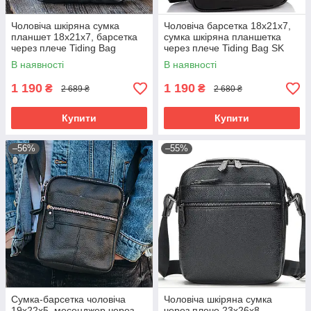
Чоловіча шкіряна сумка
Чоловіча барсетка 18х21х7,
планшет 18х21х7, барсетка
сумка шкіряна планшетка
через плече Tiding Bag
через плече Tiding Bag SK
LA3314-1BL чорна
N5386 чорна
В наявності
В наявності
1 190
1 190
₴
₴
2 689 ₴
2 680 ₴
Купити
Купити
–56%
–55%
Сумка-барсетка чоловіча
Чоловіча шкіряна сумка
19х22х5, месенджер через
через плече 23х26х8,