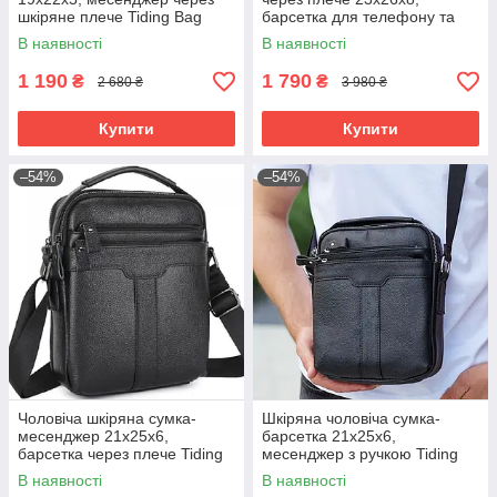
шкіряне плече Tiding Bag
барсетка для телефону та
BON6165 чорний
документів Tiding Bag 711511
В наявності
В наявності
чорна
1 190
1 790
₴
₴
2 680 ₴
3 980 ₴
Купити
Купити
–54%
–54%
Чоловіча шкіряна сумка-
Шкіряна чоловіча сумка-
месенджер 21х25х6,
барсетка 21х25х6,
барсетка через плече Tiding
месенджер з ручкою Tiding
Bag A25-3278A Чорна
Bag 73957 чорна
В наявності
В наявності