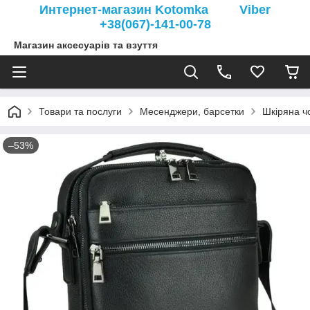
Интернет-магазин Kotomka Viber
+38(067)-141-00-78
Магазин аксесуарів та взуття
Товари та послуги
Месенджери, барсетки
Шкіряна ч
–53%