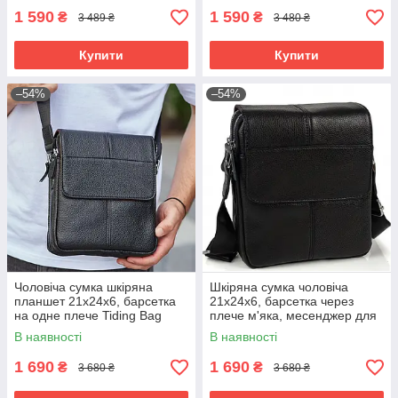
1 590
1 590
₴
₴
3 489 ₴
3 480 ₴
Купити
Купити
–54%
–54%
Чоловіча сумка шкіряна
Шкіряна сумка чоловіча
планшет 21х24х6, барсетка
21х24х6, барсетка через
на одне плече Tiding Bag
плече м'яка, месенджер для
M1254A чорна
гаджетів BEXHILL TD-21334A
В наявності
В наявності
1 690
1 690
₴
₴
3 680 ₴
3 680 ₴