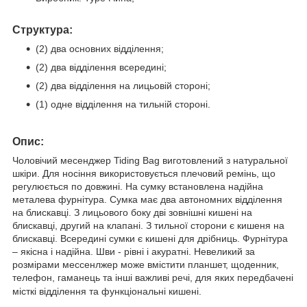
Структура:
(2) два основних відділення;
(2) два відділення всередині;
(2) два відділення на лицьовій стороні;
(1) одне відділення на тильній стороні.
Опис:
Чоловічий месенджер Tiding Bag виготовлений з натуральної
шкіри. Для носіння використовується плечовий ремінь, що
регулюється по довжині. На сумку встановлена надійна
металева фурнітура. Сумка має два автономних відділення
на блискавці. З лицьового боку дві зовнішні кишені на
блискавці, другий на клапані. З тильної сторони є кишеня на
блискавці. Всередині сумки є кишені для дрібниць. Фурнітура
– якісна і надійна. Шви - рівні і акуратні. Невеликий за
розмірами мессенлжер може вмістити планшет, щоденник,
телефон, гаманець та інші важливі речі, для яких передбачені
місткі відділення та функціональні кишені.