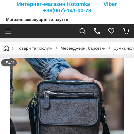
Интернет-магазин Kotomka Viber
+38(067)-141-00-78
Магазин аксесуарів та взуття
Товари та послуги
Месенджери, барсетки
Сумка чол
–54%