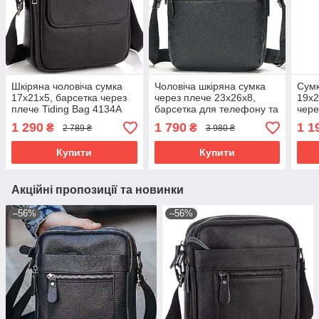
Шкіряна чоловіча сумка
Чоловіча шкіряна сумка
Сумк
17х21х5, барсетка через
через плече 23х26х8,
19х2
плече Tiding Bag 4134A
барсетка для телефону та
чере
чорна
документів Tiding Bag
Tidi
1 290
1 790
1 1
₴
₴
2 789 ₴
3 980 ₴
711511 чорна
чор
Купити
Купити
Акційні пропозиції та новинки
–56%
–56%