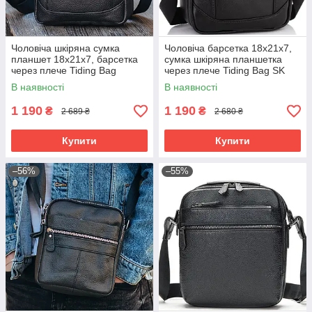
Чоловіча шкіряна сумка
Чоловіча барсетка 18х21х7,
планшет 18х21х7, барсетка
сумка шкіряна планшетка
через плече Tiding Bag
через плече Tiding Bag SK
LA3314-1BL чорна
N5386 чорна
В наявності
В наявності
1 190
1 190
₴
₴
2 689 ₴
2 680 ₴
Купити
Купити
–56%
–55%