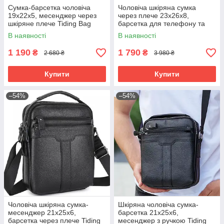
Сумка-барсетка чоловіча
Чоловіча шкіряна сумка
19х22х5, месенджер через
через плече 23х26х8,
шкіряне плече Tiding Bag
барсетка для телефону та
BON6165 чорний
документів Tiding Bag 711511
В наявності
В наявності
чорна
1 190
1 790
₴
₴
2 680 ₴
3 980 ₴
Купити
Купити
–54%
–54%
Чоловіча шкіряна сумка-
Шкіряна чоловіча сумка-
месенджер 21х25х6,
барсетка 21х25х6,
барсетка через плече Tiding
месенджер з ручкою Tiding