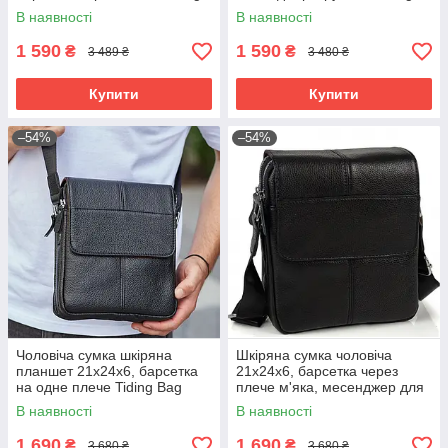
Bag A25-3278A Чорна
Bag 73957 чорна
В наявності
В наявності
1 590
1 590
₴
₴
3 489 ₴
3 480 ₴
Купити
Купити
–54%
–54%
Чоловіча сумка шкіряна
Шкіряна сумка чоловіча
планшет 21х24х6, барсетка
21х24х6, барсетка через
на одне плече Tiding Bag
плече м'яка, месенджер для
M1254A чорна
гаджетів BEXHILL TD-21334A
В наявності
В наявності
1 690
1 690
₴
₴
3 680 ₴
3 680 ₴