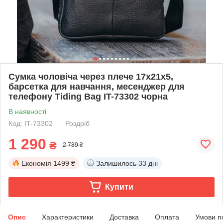
Сумка чоловіча через плече 17х21х5,
барсетка для навчання, месенджер для
телефону Tiding Bag IT-73302 чорна
В наявності
Код: IT-73302
Роздріб
1 290
₴
2 789 ₴
Економія
1499 ₴
Залишилось
33 дні
Купити
Опис
Характеристики
Доставка
Оплата
Умови п