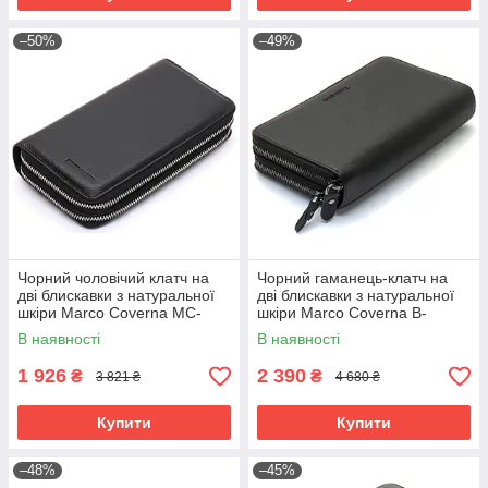
–50%
–49%
Чорний чоловічий клатч на
Чорний гаманець-клатч на
дві блискавки з натуральної
дві блискавки з натуральної
шкіри Marco Coverna MC-
шкіри Marco Coverna B-
801-1
5902B-1Q
В наявності
В наявності
1 926
2 390
₴
₴
3 821 ₴
4 680 ₴
Купити
Купити
–48%
–45%