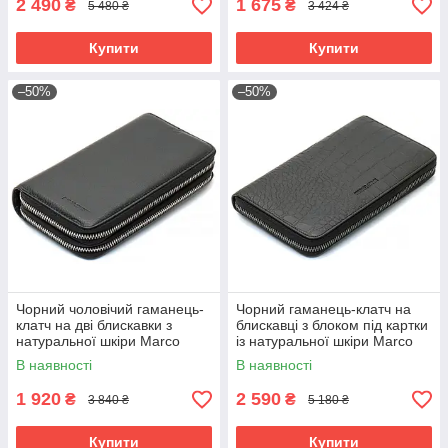
2 490
1 675
₴
₴
5 480 ₴
3 424 ₴
Купити
Купити
–50%
–50%
Чорний чоловічий гаманець-
Чорний гаманець-клатч на
клатч на дві блискавки з
блискавці з блоком під картки
натуральної шкіри Marco
із натуральної шкіри Marco
Coverna MC-801
Coverna MCJP-5901A
В наявності
В наявності
1 920
2 590
₴
₴
3 840 ₴
5 180 ₴
Купити
Купити