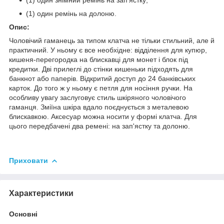
(1) один ремінь на долоню.
Опис:
Чоловічий гаманець за типом клатча не тільки стильний, але й
практичний. У ньому є все необхідне: відділення для купюр,
кишеня-перегородка на блискавці для монет і блок під
кредитки. Дві прилеглі до стінки кишеньки підходять для
банкнот або паперів. Відкритий доступ до 24 банківських
карток. До того ж у ньому є петля для носіння ручки. На
особливу увагу заслуговує стиль шкіряного чоловічого
гаманця. Зміїна шкіра вдало поєднується з металевою
блискавкою. Аксесуар можна носити у формі клатча. Для
цього передбачені два ремені: на зап'ястку та долоню.
Приховати
Характеристики
Основні