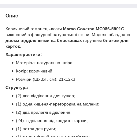
Опис
Коричневий гаманець-клатч
Marco Coverna MC086-5901C
виконаний з фактурної натуральної шкіри. Модель обладнана
двома відділеннями на блискавках
і зручним
блоком для
карток
.
Характеристики:
Матеріал: натуральна шкіра
Колір: коричневий
Розміри (ШхВхГ, см): 21х12х3
Структура
(2) два відділення для купюр;
(1) одна кишеня-перегородка на молнии;
(2) два прилеглі відділення;
(24) відділення під кредитні картки;
(1) петля для ручки;
(1) один знімний ремінь на зап'ястку;