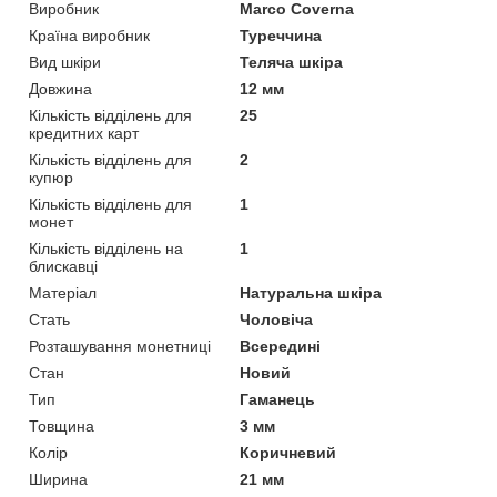
Виробник
Marco Coverna
Країна виробник
Туреччина
Вид шкіри
Теляча шкіра
Довжина
12 мм
Кількість відділень для
25
кредитних карт
Кількість відділень для
2
купюр
Кількість відділень для
1
монет
Кількість відділень на
1
блискавці
Матеріал
Натуральна шкіра
Стать
Чоловіча
Розташування монетниці
Всередині
Стан
Новий
Тип
Гаманець
Товщина
3 мм
Колір
Коричневий
Ширина
21 мм