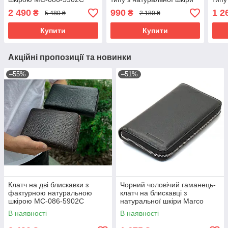
на магніті Marco Coverna
під 
2 490
990
1 2
₴
₴
5 480 ₴
2 180 ₴
MC-1286
Cove
Купити
Купити
Акційні пропозиції та новинки
–55%
–51%
Клатч на дві блискавки з
Чорний чоловічий гаманець-
фактурною натуральною
клатч на блискавці з
шкірою MC-086-5902С
натуральної шкіри Marco
Coverna MC-802-1
В наявності
В наявності