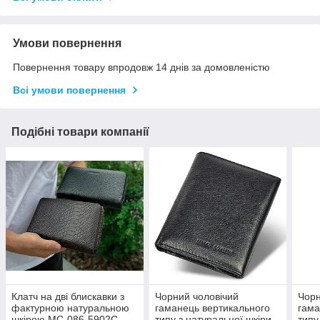
Умови повернення
Повернення товару впродовж 14 днів за домовленістю
Всі умови повернення
Подібні товари компанії
Клатч на дві блискавки з
Чорний чоловічий
Чорн
фактурною натуральною
гаманець вертикального
гама
шкірою MC-086-5902С
типу з натуральної шкіри
типу