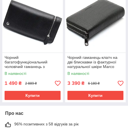
Чорний
Чорний гаманець-клатч на
багатофункціональний
дві блискавки із фактурної
чоловічий гаманець з
натуральної шкіри Marco
натуральної шкіри МС291
Coverna MCJP-5902B
В наявності
В наявності
1 490
3 390
₴
₴
2 889 ₴
6 180 ₴
Купити
Купити
Про нас
96% позитивних з 58 відгуків за рік