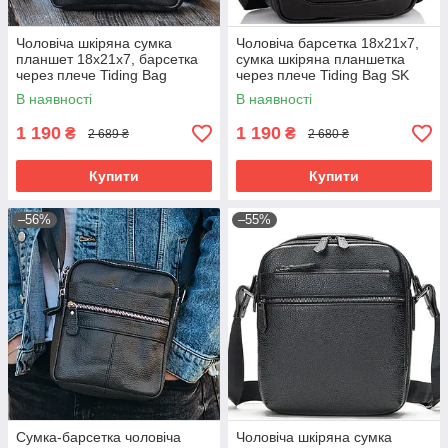
Чоловіча шкіряна сумка
Чоловіча барсетка 18х21х7,
планшет 18х21х7, барсетка
сумка шкіряна планшетка
через плече Tiding Bag
через плече Tiding Bag SK
LA3314-1BL чорна
N5386 чорна
В наявності
В наявності
1 190
1 190
₴
₴
2 689 ₴
2 680 ₴
Купити
Купити
–56%
–55%
Сумка-барсетка чоловіча
Чоловіча шкіряна сумка