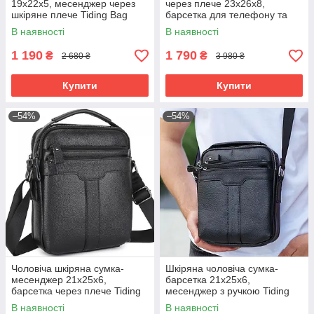
19х22х5, месенджер через
через плече 23х26х8,
шкіряне плече Tiding Bag
барсетка для телефону та
BON6165 чорний
документів Tiding Bag 711511
В наявності
В наявності
чорна
1 190
1 790
₴
₴
2 680 ₴
3 980 ₴
Купити
Купити
–54%
–54%
Чоловіча шкіряна сумка-
Шкіряна чоловіча сумка-
месенджер 21х25х6,
барсетка 21х25х6,
барсетка через плече Tiding
месенджер з ручкою Tiding
Bag A25-3278A Чорна
Bag 73957 чорна
В наявності
В наявності