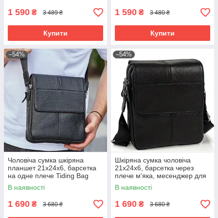
1 590
1 590
₴
₴
3 489 ₴
3 480 ₴
Купити
Купити
–54%
–54%
Чоловіча сумка шкіряна
Шкіряна сумка чоловіча
планшет 21х24х6, барсетка
21х24х6, барсетка через
на одне плече Tiding Bag
плече м'яка, месенджер для
M1254A чорна
гаджетів BEXHILL TD-21334A
В наявності
В наявності
1 690
1 690
₴
₴
3 680 ₴
3 680 ₴