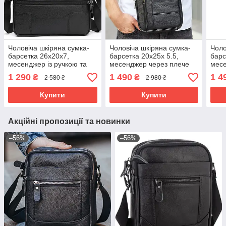
Чоловіча шкіряна сумка-
Чоловіча шкіряна сумка-
Чоло
барсетка 26х20х7,
барсетка 20х25х 5.5,
барс
месенджер із ручкою та
месенджер через плече
месе
ременем через плече BX-
Bexhill BX-02103 чорний
Bexh
1 290
1 490
1 4
₴
₴
2 580 ₴
2 980 ₴
10041 чорний
Купити
Купити
Акційні пропозиції та новинки
–56%
–56%