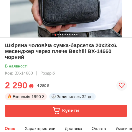
Шкіряна чоловіча сумка-барсетка 20х23х6,
месенджер через плече Bexhill BX-14660
чорний
В наявності
Код: BX-14660
Роздріб
2 290
₴
4 280 ₴
Економія
1990 ₴
Залишилось
32 дні
Купити
Опис
Характеристики
Доставка
Оплата
Умови п