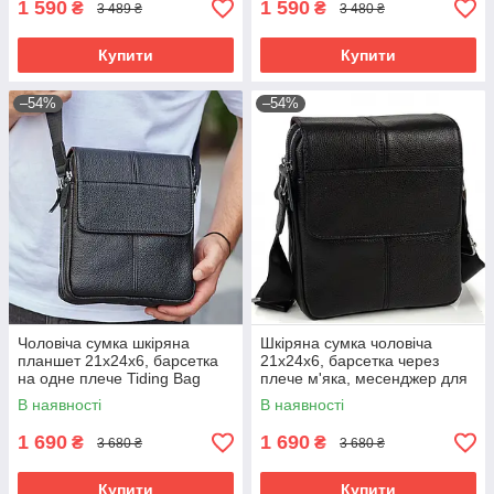
1 590
1 590
₴
₴
3 489 ₴
3 480 ₴
Купити
Купити
–54%
–54%
Чоловіча сумка шкіряна
Шкіряна сумка чоловіча
планшет 21х24х6, барсетка
21х24х6, барсетка через
на одне плече Tiding Bag
плече м'яка, месенджер для
M1254A чорна
гаджетів BEXHILL TD-21334A
В наявності
В наявності
1 690
1 690
₴
₴
3 680 ₴
3 680 ₴
Купити
Купити