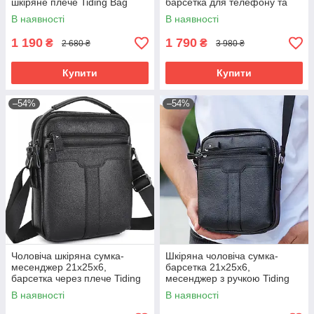
шкіряне плече Tiding Bag
барсетка для телефону та
BON6165 чорний
документів Tiding Bag 711511
В наявності
В наявності
чорна
1 190
1 790
₴
₴
2 680 ₴
3 980 ₴
Купити
Купити
–54%
–54%
Чоловіча шкіряна сумка-
Шкіряна чоловіча сумка-
месенджер 21х25х6,
барсетка 21х25х6,
барсетка через плече Tiding
месенджер з ручкою Tiding
Bag A25-3278A Чорна
Bag 73957 чорна
В наявності
В наявності