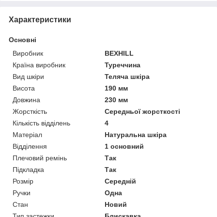
Характеристики
Основні
Виробник
BEXHILL
Країна виробник
Туреччина
Вид шкіри
Теляча шкіра
Висота
190 мм
Довжина
230 мм
Жорсткість
Середньої жорсткості
Кількість відділень
4
Матеріал
Натуральна шкіра
Відділення
1 основний
Плечовий ремінь
Так
Підкладка
Так
Розмір
Середній
Ручки
Одна
Стан
Новий
Тип застежки
Блискавка