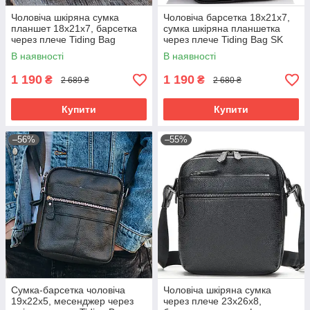
Чоловіча шкіряна сумка
Чоловіча барсетка 18х21х7,
планшет 18х21х7, барсетка
сумка шкіряна планшетка
через плече Tiding Bag
через плече Tiding Bag SK
LA3314-1BL чорна
N5386 чорна
В наявності
В наявності
1 190
1 190
₴
₴
2 689 ₴
2 680 ₴
Купити
Купити
–56%
–55%
Сумка-барсетка чоловіча
Чоловіча шкіряна сумка
19х22х5, месенджер через
через плече 23х26х8,