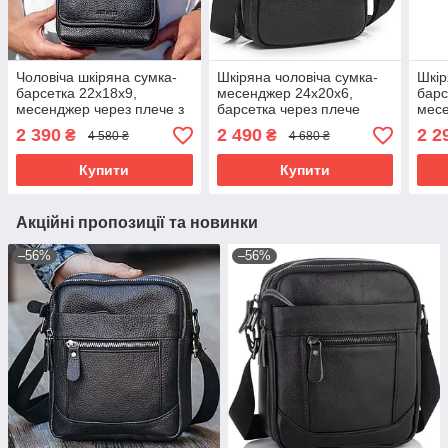
Чоловіча шкіряна сумка-
Шкіряна чоловіча сумка-
Шкір
барсетка 22х18х9,
месенджер 24х20х6,
барс
месенджер через плече з
барсетка через плече
месе
ручкою TD-22011
Tiding Bag TD-23433
Bexh
2 390
2 490
2 2
₴
₴
4 580 ₴
4 680 ₴
чорна
Купити
Купити
Акційні пропозиції та новинки
–56%
–56%