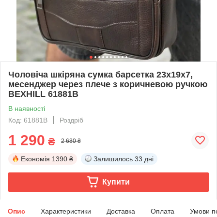
Чоловіча шкіряна сумка барсетка 23х19х7,
месенджер через плече з коричневою ручкою
BEXHILL 61881B
В наявності
Код: 61881B
Роздріб
1 290
₴
2 680 ₴
Економія
1390 ₴
Залишилось
33 дні
Купити
Опис
Характеристики
Доставка
Оплата
Умови п