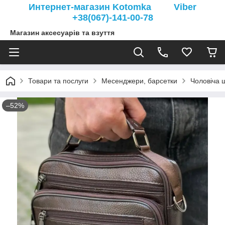
Интернет-магазин Kotomka Viber
+38(067)-141-00-78
Магазин аксесуарів та взуття
Товари та послуги
Месенджери, барсетки
Чоловіча 
–52%