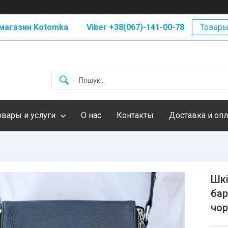
магазин Kotomka Viber +38(067)-141-00-78
Товары
овары и услуги
О нас
Контакты
Доставка и опл
Шкі
бар
чор