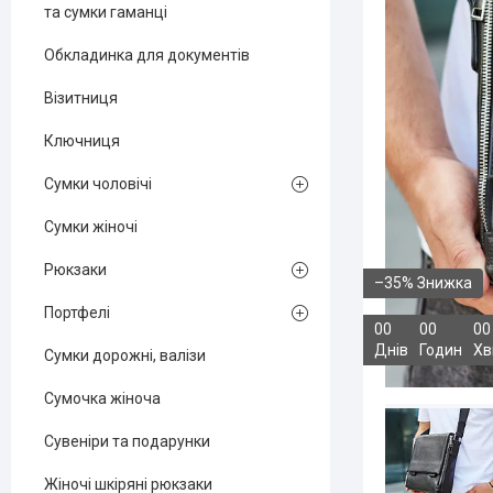
та сумки гаманці
Обкладинка для документів
Візитниця
Ключниця
Сумки чоловічі
Сумки жіночі
Рюкзаки
–35%
Портфелі
0
0
0
0
0
0
Днів
Годин
Хв
Сумки дорожні, валізи
Сумочка жіноча
Сувеніри та подарунки
Жіночі шкіряні рюкзаки