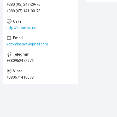
+380 (95) 247-29-76
+380 (67) 141-00-78
http://kotomka.net
kotomka.net@gmail.com
+380952472976
+380671410078