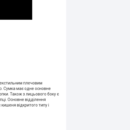
 текстильним плечовим
р. Сумка має одне основне
опки. Також з лицьового боку є
опці. Основне відділення
 кишеня відкритого типу і