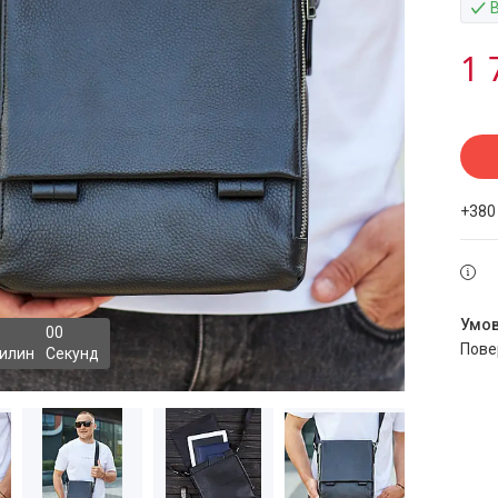
1 
+380
0
0
пов
илин
Секунд