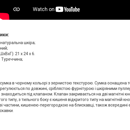
ики:
 натуральна шкіра;
рний;
ШхВхГ): 21 x 24 x 6.
 Туреччина;
 сумка в чорному кольорі з зернистою текстурою. Сумка оснащена
регулюється по довжині, сріблястою фурнітурою і шкіряними пулле
е знаходиться під клапаном. Клапан закривається на дві магнітні кн
ого типу, з тильного боку є кишеня відкритого типу на магнітній кн
ві частини, кишенею-перегородкою на блискавці, також всередині є
скавки.