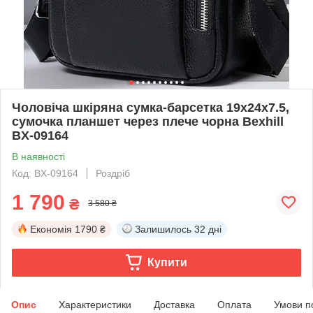
Чоловіча шкіряна сумка-барсетка 19х24х7.5,
сумочка планшет через плече чорна Bexhill
BX-09164
В наявності
Код: BX-09164
Роздріб
1 790
₴
3 580 ₴
Економія
1790 ₴
Залишилось
32 дні
Купити
Опис
Характеристики
Доставка
Оплата
Умови п