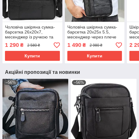
Чоловіча шкіряна сумка-
Чоловіча шкіряна сумка-
Шкір
барсетка 26х20х7,
барсетка 20х25х 5.5,
барс
месенджер із ручкою та
месенджер через плече
месе
ременем через плече BX-
Bexhill BX-02103 чорний
Bexh
1 290
1 490
2 2
₴
₴
2 580 ₴
2 980 ₴
10041 чорний
Купити
Купити
Акційні пропозиції та новинки
–56%
–56%