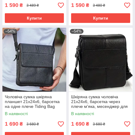
1 590
1 590
₴
₴
3 489 ₴
3 480 ₴
Купити
Купити
–54%
–54%
Чоловіча сумка шкіряна
Шкіряна сумка чоловіча
планшет 21х24х6, барсетка
21х24х6, барсетка через
на одне плече Tiding Bag
плече м'яка, месенджер для
M1254A чорна
гаджетів BEXHILL TD-21334A
В наявності
В наявності
1 690
1 690
₴
₴
3 680 ₴
3 680 ₴