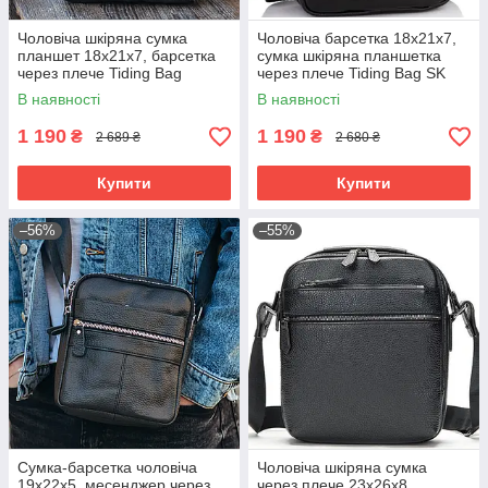
Чоловіча шкіряна сумка
Чоловіча барсетка 18х21х7,
планшет 18х21х7, барсетка
сумка шкіряна планшетка
через плече Tiding Bag
через плече Tiding Bag SK
LA3314-1BL чорна
N5386 чорна
В наявності
В наявності
1 190
1 190
₴
₴
2 689 ₴
2 680 ₴
Купити
Купити
–56%
–55%
Сумка-барсетка чоловіча
Чоловіча шкіряна сумка
19х22х5, месенджер через
через плече 23х26х8,