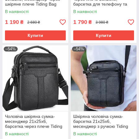
шкіряне плече Tiding Bag
барсетка для телефону та
BON6165 чорний
документів Tiding Bag 711511
В наявності
В наявності
чорна
1 190
1 790
₴
₴
2 680 ₴
3 980 ₴
Купити
Купити
–54%
–54%
Чоловіча шкіряна сумка-
Шкіряна чоловіча сумка-
месенджер 21х25х6,
барсетка 21х25х6,
барсетка через плече Tiding
месенджер з ручкою Tiding
Bag A25-3278A Чорна
Bag 73957 чорна
В наявності
В наявності