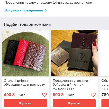
Повернення товару впродовж 14 днів за домовленістю
Всі умови повернення
Подібні товари компанії
Стильні шкіряні
Посвідчення учасника
Обкл
обкладинки для паспорту
бойових дій чотири
авто
кольори 2727
нату
Vero
490
590
780
₴
₴
890 ₴
890 ₴
Купити
Купити