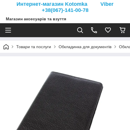
Интернет-магазин Kotomka Viber
+38(067)-141-00-78
Магазин аксесуарів та взуття
Товари та послуги
Обкладинка для документів
Обкла