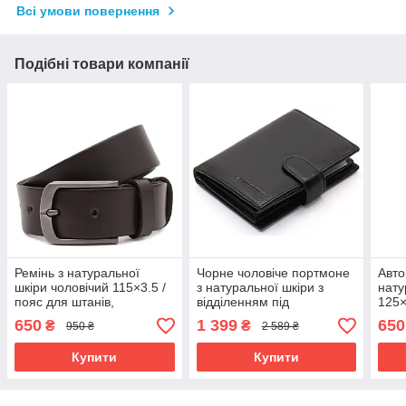
Всі умови повернення
Подібні товари компанії
Ремінь з натуральної
Чорне чоловіче портмоне
Авто
шкіри чоловічий 115×3.5 /
з натуральної шкіри з
нату
пояс для штанів,
відділенням під
125×
коричневий
автодокументи Marco
для 
650
1 399
650
₴
₴
950 ₴
2 589 ₴
Coverna MC-2090H-1
Купити
Купити