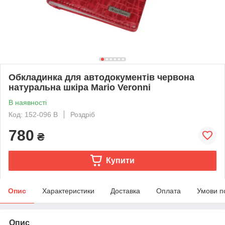
Обкладинка для автодокументів червона
натуральна шкіра Mario Veronni
В наявності
Код: 152-096 B
Роздріб
780
₴
Купити
Опис
Характеристики
Доставка
Оплата
Умови п
Опис