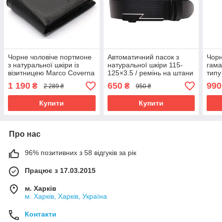
Чорне чоловіче портмоне
Автоматичний пасок з
Чорн
з натуральної шкіри із
натуральної шкіри 115-
гама
візитницею Marco Coverna
125×3.5 / ремінь на штани
типу
MC-2057-1
для чоловіка, чорний
на м
1 190
650
990
₴
₴
2 289 ₴
950 ₴
MC-
Купити
Купити
Про нас
96% позитивних з 58 відгуків за рік
Працює з 17.03.2015
м. Харків
м. Харків, Харків, Україна
Контакти